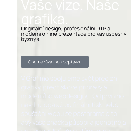
Vaše vize. Naše
grafika.
Originální design, profesionální DTP a
moderní online prezentace pro váš úspěšný
byznys.
Chci nezávaznou poptávku
V Grafimo spojujeme svět precizní
grafiky, předtiskové přípravy a
moderního webdesignu. Od prvního
návrhu loga až po finální tisk nebo
spuštění webu se postaráme o to,
aby vaše značka působila jednotně a