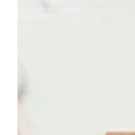
profesionálně. Zakládáme si na
originálních nápadech a kvalitě, která
obstojí v čase.